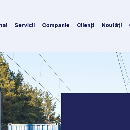
nal
Servicii
Companie
Clienți
Noutăți