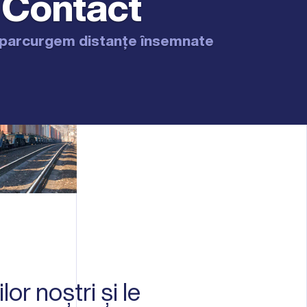
Contact
parcurgem distanțe însemnate
lor noștri și le